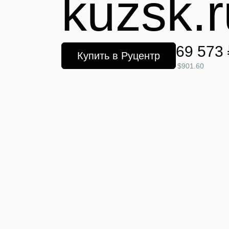
kuzsk.r
69 573 
Купить в Руцентр
$901.60